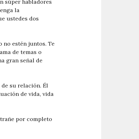
an súper habladores
tenga la
ue ustedes dos
 no estén juntos. Te
gama de temas o
na gran señal de
 de su relación. Él
uación de vida, vida
xtrañe por completo