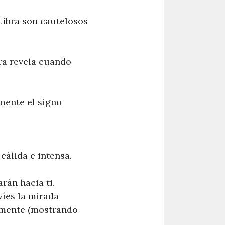
Libra son cautelosos
ra revela cuando
mente el signo
cálida e intensa.
rán hacia ti.
víes la mirada
damente (mostrando