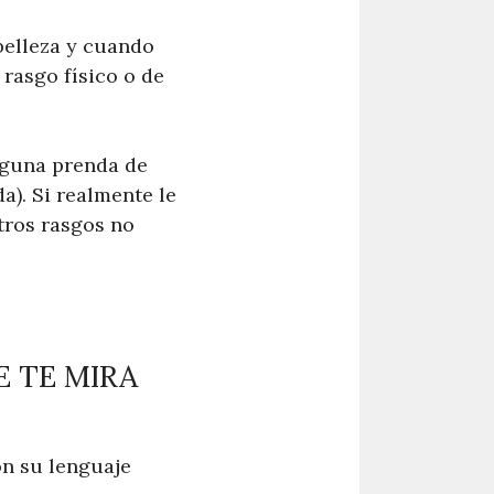
belleza y cuando
rasgo físico o de
alguna prenda de
da). Si realmente le
tros rasgos no
E TE MIRA
on su lenguaje