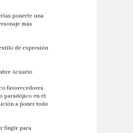
erías ponerte una
personaje más
estilo de expresión
ombre Acuario
oco favorecedores.
o paradójico en él.
sición a poner todo
r fingir para