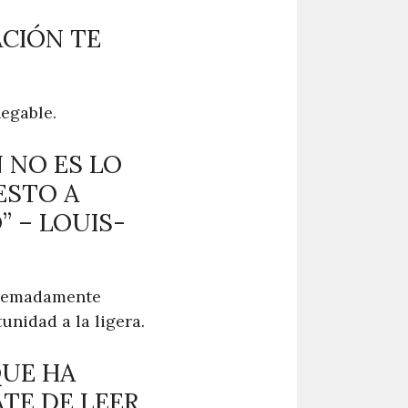
ACIÓN TE
negable.
N NO ES LO
ESTO A
” – LOUIS-
xtremadamente
unidad a la ligera.
QUE HA
ATE DE LEER