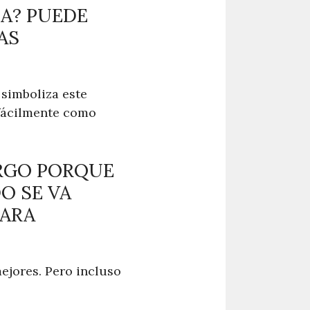
DA? PUEDE
AS
 simboliza este
 fácilmente como
IRGO PORQUE
O SE VA
PARA
ejores. Pero incluso