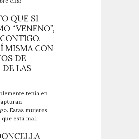
re ella!
TO QUE SI
O “VENENO”,
 CONTIGO,
SÍ MISMA CON
JOS DE
S DE LAS
ablemente tenía en
capturan
go. Estas mujeres
 que está mal.
 DONCELLA