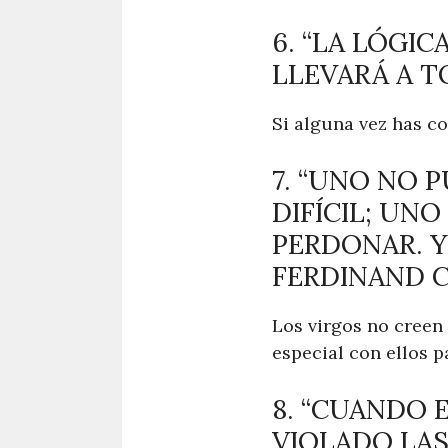
6. “LA LÓGIC
LLEVARÁ A T
Si alguna vez has co
7. “UNO NO P
DIFÍCIL; UN
PERDONAR. Y 
FERDINAND C
Los virgos no creen
especial con ellos p
8. “CUANDO 
VIOLADO LAS