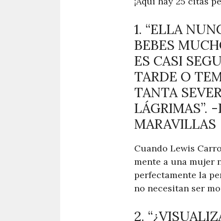
¡Aquí hay 25 citas p
1. “ELLA NU
BEBES MUCH
ES CASI SEG
TARDE O TEM
TANTA SEVER
LÁGRIMAS”. -
MARAVILLAS
Cuando Lewis Carrol
mente a una mujer na
perfectamente la pe
no necesitan ser mor
2. “¿VISUAL