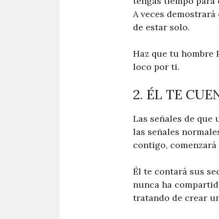
tengas tiempo para c
A veces demostrará 
de estar solo.
Haz que tu hombre P
loco por ti.
2. ÉL TE CU
Las señales de que 
las señales normale
contigo, comenzará 
Él te contará sus s
nunca ha compartido
tratando de crear u