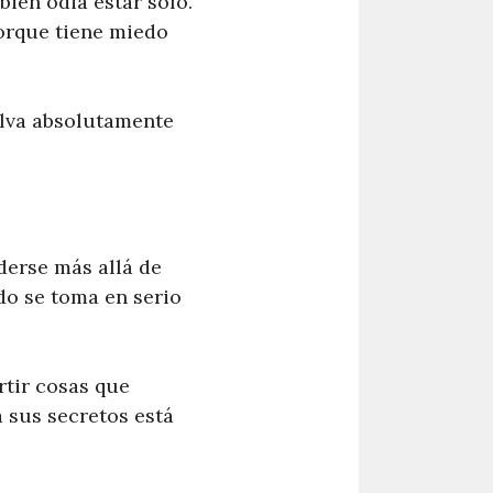
ién odia estar solo.
orque tiene miedo
elva absolutamente
derse más allá de
do se toma en serio
rtir cosas que
 sus secretos está