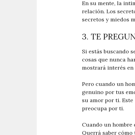
En su mente, la inti
relación. Los secre
secretos y miedos m
3. TE PREGU
Si estás buscando s
cosas que nunca har
mostrará interés en
Pero cuando un homb
genuino por tus emo
su amor por ti. Est
preocupa por ti.
Cuando un hombre de
Querrá saber cómo t