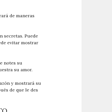
trará de maneras
an secretas. Puede
de evitar mostrar
e notes su
uestra su amor.
razón y mostrará su
pués de que le des
TO