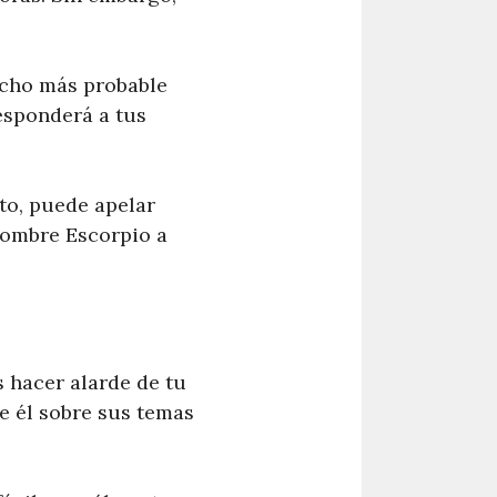
ucho más probable
esponderá a tus
to, puede apelar
hombre Escorpio a
 hacer alarde de tu
e él sobre sus temas