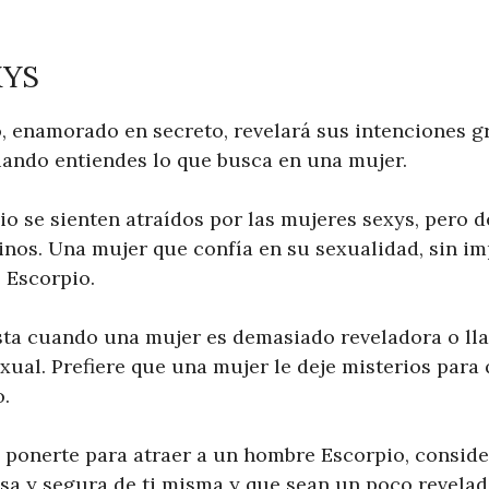
XYS
 enamorado en secreto, revelará sus intenciones g
ando entiendes lo que busca en una mujer.
o se sienten atraídos por las mujeres sexys, pero d
nos. Una mujer que confía en su sexualidad, sin imp
 Escorpio.
ta cuando una mujer es demasiado reveladora o lla
xual. Prefiere que una mujer le deje misterios para 
o.
é ponerte para atraer a un hombre Escorpio, consid
sa y segura de ti misma y que sean un poco revelad