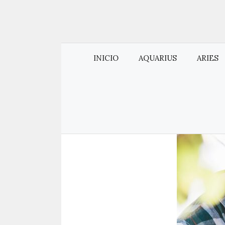
INICIO
AQUARIUS
ARIES