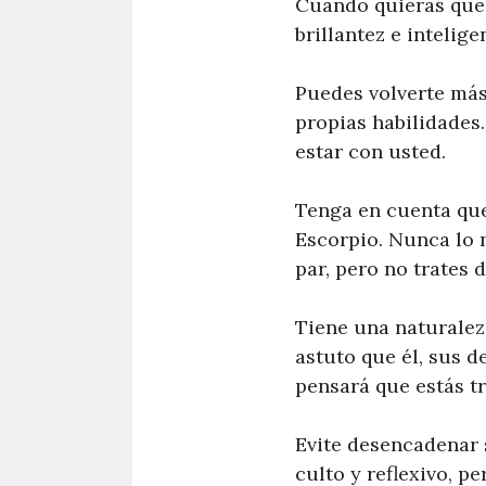
Cuando quieras que 
brillantez e intelig
Puedes volverte má
propias habilidades
estar con usted.
Tenga en cuenta que
Escorpio. Nunca lo 
par, pero no trates 
Tiene una naturalez
astuto que él, sus d
pensará que estás t
Evite desencadenar 
culto y reflexivo, p