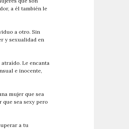
mujeres que son
or, a él también le
iduo a otro. Sin
r y sexualidad en
 atraído. Le encanta
ensual e inocente,
una mujer que sea
r que sea sexy pero
uperar a tu