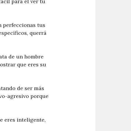
cil para él ver tu
 perfeccionas tus
specíficos, querrá
rata de un hombre
ostrar que eres su
atando de ser más
sivo-agresivo porque
 eres inteligente,