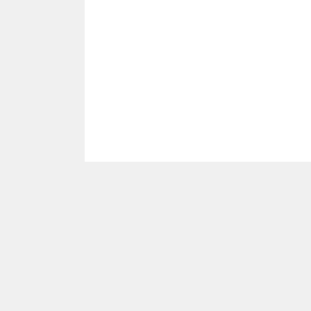
Saltar
al
contenido