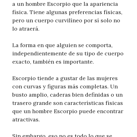
a un hombre Escorpio que la apariencia
física. Tiene algunas preferencias físicas,
pero un cuerpo curvilíneo por sí solo no
lo atraerá.
La forma en que alguien se comporta,
independientemente de su tipo de cuerpo
exacto, también es importante.
Escorpio tiende a gustar de las mujeres
con curvas y figuras más completas. Un
busto amplio, caderas bien definidas o un
trasero grande son características físicas
que un hombre Escorpio puede encontrar
atractivas.
Sin embargo, eso no es todo lo que se