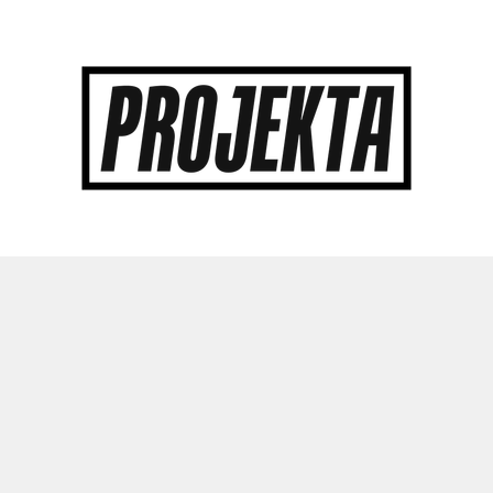
Saltar
al
contenido