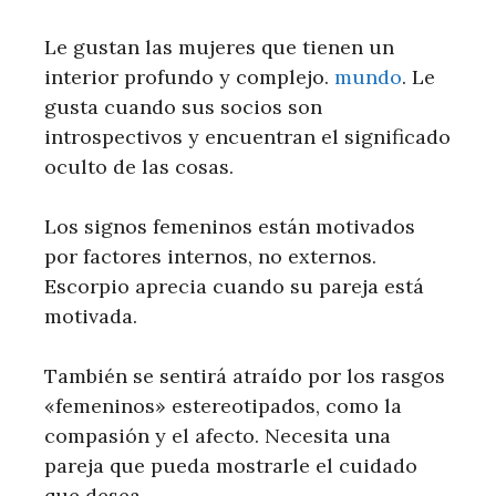
Le gustan las mujeres que tienen un
interior profundo y complejo.
mundo
. Le
gusta cuando sus socios son
introspectivos y encuentran el significado
oculto de las cosas.
Los signos femeninos están motivados
por factores internos, no externos.
Escorpio aprecia cuando su pareja está
motivada.
También se sentirá atraído por los rasgos
«femeninos» estereotipados, como la
compasión y el afecto. Necesita una
pareja que pueda mostrarle el cuidado
que desea.