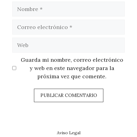
Nombre
Correo
electrónico
Web
Guarda mi nombre, correo electrónico
y web en este navegador para la
próxima vez que comente.
Aviso Legal