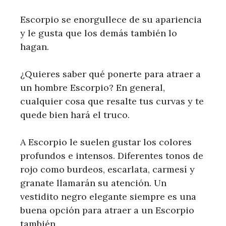
Escorpio se enorgullece de su apariencia
y le gusta que los demás también lo
hagan.
¿Quieres saber qué ponerte para atraer a
un hombre Escorpio? En general,
cualquier cosa que resalte tus curvas y te
quede bien hará el truco.
A Escorpio le suelen gustar los colores
profundos e intensos. Diferentes tonos de
rojo como burdeos, escarlata, carmesí y
granate llamarán su atención. Un
vestidito negro elegante siempre es una
buena opción para atraer a un Escorpio
también.