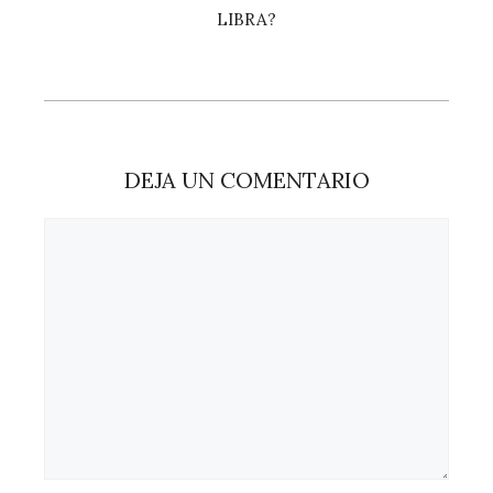
LIBRA?
DEJA UN COMENTARIO
Comentario