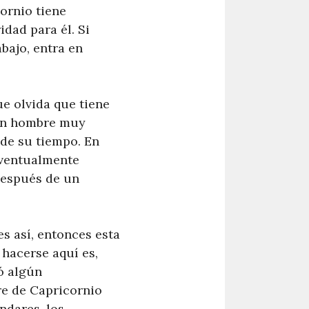
ornio tiene
dad para él. Si
bajo, entra en
ue olvida que tiene
 un hombre muy
 de su tiempo. En
eventualmente
después de un
s así, entonces esta
 hacerse aquí es,
ó algún
re de Capricornio
ndares, los