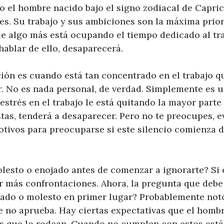
o el hombre nacido bajo el signo zodiacal de Capric
es. Su trabajo y sus ambiciones son la máxima priori
ue algo más está ocupando el tiempo dedicado al tra
hablar de ello, desaparecerá.
ción es cuando está tan concentrado en el trabajo q
r. No es nada personal, de verdad. Simplemente es
 estrés en el trabajo le está quitando la mayor parte
tas, tenderá a desaparecer. Pero no te preocupes, 
otivos para preocuparse si este silencio comienza 
lesto o enojado antes de comenzar a ignorarte? Si e
ar más confrontaciones. Ahora, la pregunta que debe
tado o molesto en primer lugar? Probablemente not
no aprueba. Hay ciertas expectativas que el homb
as que lo rodean. Cuando no cumplen con estos está