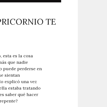
RICORNIO TE
 esta es la cosa
más que nadie
do puede perderse en
se sientan
lo explicó una vez
lla estaba tratando
es saber qué hacer
 repente?