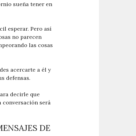
ornio sueña tener en
il esperar. Pero así
cosas no parecen
empeorando las cosas
es acercarte a él y
us defensas.
ara decirle que
a conversación será
MENSAJES DE