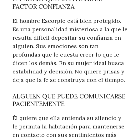
FACTOR CONFIANZA
El hombre Escorpio está bien protegido.
Es una personalidad misteriosa a la que le
resulta difícil depositar su confianza en
alguien. Sus emociones son tan
profundas que le cuesta creer lo que le
dicen los demás. En su mujer ideal busca
estabilidad y decisión. No quiere prisas y
deja que la fe se construya con el tiempo.
ALGUIEN QUE PUEDE COMUNICARSE
PACIENTEMENTE
Él quiere que ella entienda su silencio y
le permita la habitación para mantenerse
en contacto con sus sentimientos más