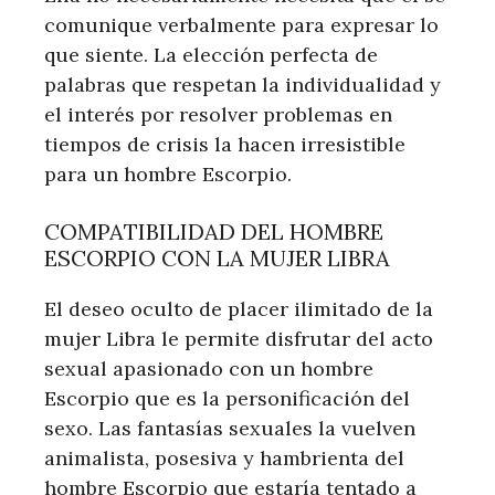
comunique verbalmente para expresar lo
que siente. La elección perfecta de
palabras que respetan la individualidad y
el interés por resolver problemas en
tiempos de crisis la hacen irresistible
para un hombre Escorpio.
COMPATIBILIDAD DEL HOMBRE
ESCORPIO CON LA MUJER LIBRA
El deseo oculto de placer ilimitado de la
mujer Libra le permite disfrutar del acto
sexual apasionado con un hombre
Escorpio que es la personificación del
sexo. Las fantasías sexuales la vuelven
animalista, posesiva y hambrienta del
hombre Escorpio que estaría tentado a