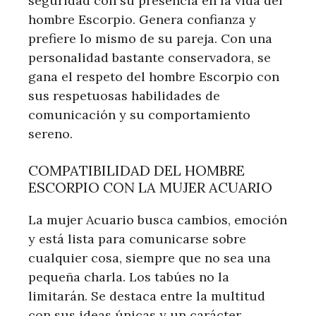
seguridad con su presencia en la vida del
hombre Escorpio. Genera confianza y
prefiere lo mismo de su pareja. Con una
personalidad bastante conservadora, se
gana el respeto del hombre Escorpio con
sus respetuosas habilidades de
comunicación y su comportamiento
sereno.
COMPATIBILIDAD DEL HOMBRE
ESCORPIO CON LA MUJER ACUARIO
La mujer Acuario busca cambios, emoción
y está lista para comunicarse sobre
cualquier cosa, siempre que no sea una
pequeña charla. Los tabúes no la
limitarán. Se destaca entre la multitud
con sus ideas únicas y un carácter