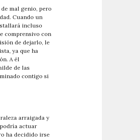
s de mal genio, pero
lidad. Cuando un
stallará incluso
te comprensivo con
sión de dejarlo, le
sta, ya que ha
n. A él
ilde de las
rminado contigo si
raleza arraigada y
 podría actuar
ro ha decidido irse