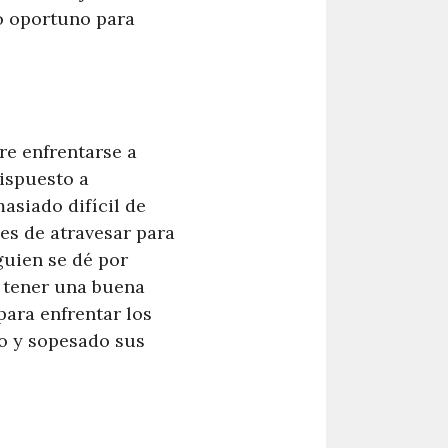
o oportuno para
re enfrentarse a
ispuesto a
masiado difícil de
les de atravesar para
uien se dé por
a tener una buena
para enfrentar los
do y sopesado sus