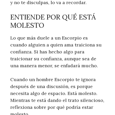
y no te disculpas, lo va a recordar.
ENTIENDE POR QUÉ ESTÁ
MOLESTO
Lo que más duele a un Escorpio es
cuando alguien a quien ama traiciona su
confianza. Si has hecho algo para
traicionar su confianza, aunque sea de
una manera menor, se enfadará mucho.
Cuando un hombre Escorpio te ignora
después de una discusión, es porque
necesita algo de espacio. Está molesto.
Mientras te está dando el trato silencioso,
reflexiona sobre por qué podría estar
molesto.