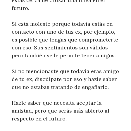
estás cerca de cruzar una línea en el
futuro.
Si está molesto porque todavía estás en
contacto con uno de tus ex, por ejemplo,
es posible que tengas que comprometerte
con eso. Sus sentimientos son válidos
pero también se le permite tener amigos.
Si no mencionaste que todavía eras amigo
de tu ex, discúlpate por eso y hazle saber
que no estabas tratando de engañarlo.
Hazle saber que necesita aceptar la
amistad, pero que serás más abierto al
respecto en el futuro.