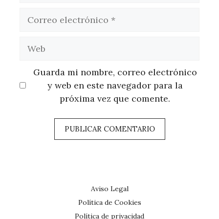
Correo
electrónico
Web
Guarda mi nombre, correo electrónico
y web en este navegador para la
próxima vez que comente.
Aviso Legal
Política de Cookies
Política de privacidad