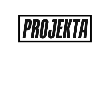
Saltar
al
contenido