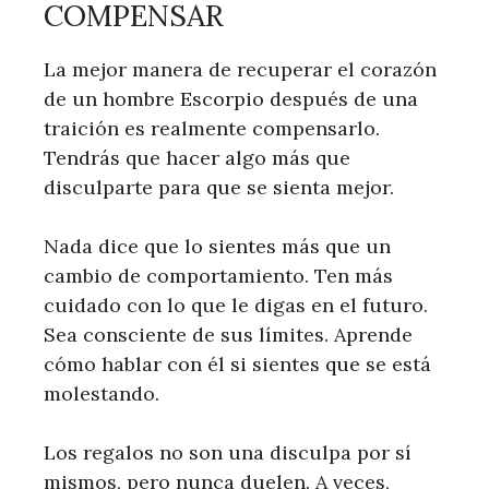
COMPENSAR
La mejor manera de recuperar el corazón
de un hombre Escorpio después de una
traición es realmente compensarlo.
Tendrás que hacer algo más que
disculparte para que se sienta mejor.
Nada dice que lo sientes más que un
cambio de comportamiento. Ten más
cuidado con lo que le digas en el futuro.
Sea consciente de sus límites. Aprende
cómo hablar con él si sientes que se está
molestando.
Los regalos no son una disculpa por sí
mismos, pero nunca duelen. A veces,