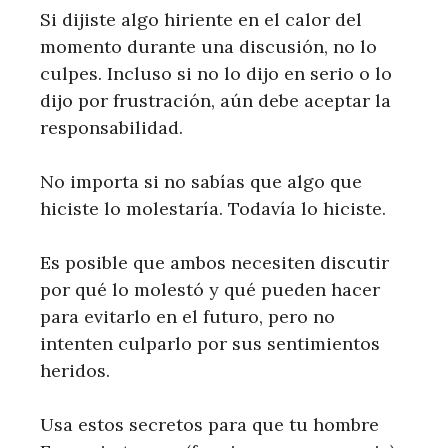
Si dijiste algo hiriente en el calor del
momento durante una discusión, no lo
culpes. Incluso si no lo dijo en serio o lo
dijo por frustración, aún debe aceptar la
responsabilidad.
No importa si no sabías que algo que
hiciste lo molestaría. Todavía lo hiciste.
Es posible que ambos necesiten discutir
por qué lo molestó y qué pueden hacer
para evitarlo en el futuro, pero no
intenten culparlo por sus sentimientos
heridos.
Usa estos secretos para que tu hombre