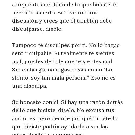
arrepientes del todo de lo que hiciste, él
necesita saberlo. Si tuvieron una
discusión y crees que él también debe
disculparse, díselo.
Tampoco te disculpes por ti. No lo hagas
sentir culpable. Si realmente te sientes
mal, puedes decirle que te sientes mal.
Sin embargo, no digas cosas como “Lo
siento, soy tan mala persona”. Eso no es
una disculpa.
Sé honesto con él. Si hay una razón detrás
de lo que hiciste, díselo. No excusa tus
acciones, pero decirle por qué hiciste lo
que hiciste podría ayudarlo a ver las
cosas desde tu perspectiva.