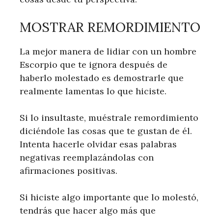
MOSTRAR REMORDIMIENTO
La mejor manera de lidiar con un hombre
Escorpio que te ignora después de
haberlo molestado es demostrarle que
realmente lamentas lo que hiciste.
Si lo insultaste, muéstrale remordimiento
diciéndole las cosas que te gustan de él.
Intenta hacerle olvidar esas palabras
negativas reemplazándolas con
afirmaciones positivas.
Si hiciste algo importante que lo molestó,
tendrás que hacer algo más que