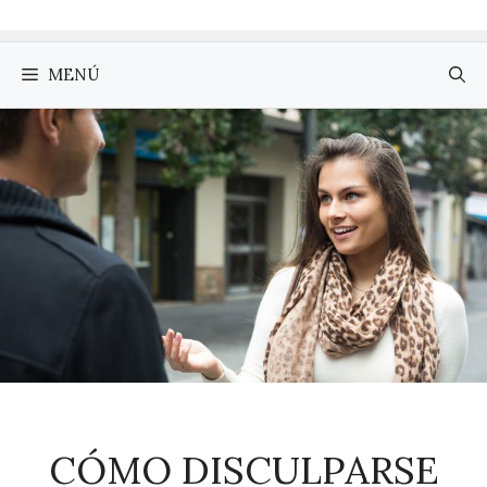
MENÚ
CÓMO DISCULPARSE