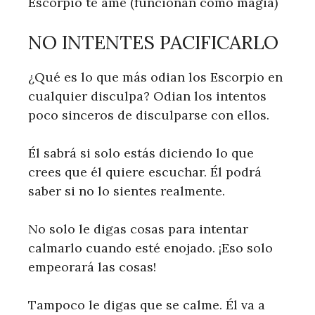
Escorpio te ame (funcionan como magia)
NO INTENTES PACIFICARLO
¿Qué es lo que más odian los Escorpio en
cualquier disculpa? Odian los intentos
poco sinceros de disculparse con ellos.
Él sabrá si solo estás diciendo lo que
crees que él quiere escuchar. Él podrá
saber si no lo sientes realmente.
No solo le digas cosas para intentar
calmarlo cuando esté enojado. ¡Eso solo
empeorará las cosas!
Tampoco le digas que se calme. Él va a