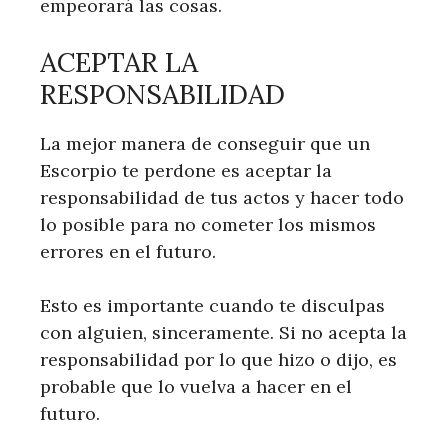
empeorará las cosas.
ACEPTAR LA
RESPONSABILIDAD
La mejor manera de conseguir que un
Escorpio te perdone es aceptar la
responsabilidad de tus actos y hacer todo
lo posible para no cometer los mismos
errores en el futuro.
Esto es importante cuando te disculpas
con alguien, sinceramente. Si no acepta la
responsabilidad por lo que hizo o dijo, es
probable que lo vuelva a hacer en el
futuro.