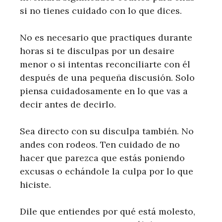
si no tienes cuidado con lo que dices.
No es necesario que practiques durante
horas si te disculpas por un desaire
menor o si intentas reconciliarte con él
después de una pequeña discusión. Solo
piensa cuidadosamente en lo que vas a
decir antes de decirlo.
Sea directo con su disculpa también. No
andes con rodeos. Ten cuidado de no
hacer que parezca que estás poniendo
excusas o echándole la culpa por lo que
hiciste.
Dile que entiendes por qué está molesto,