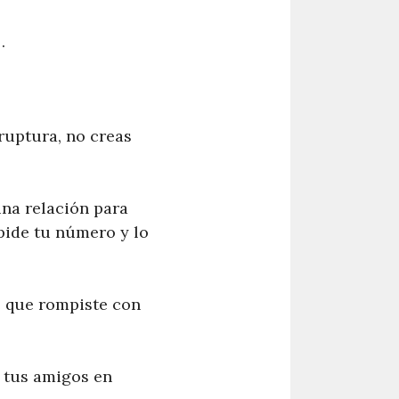
…
ruptura, no creas
una relación para
 pide tu número y lo
e que rompiste con
s tus amigos en