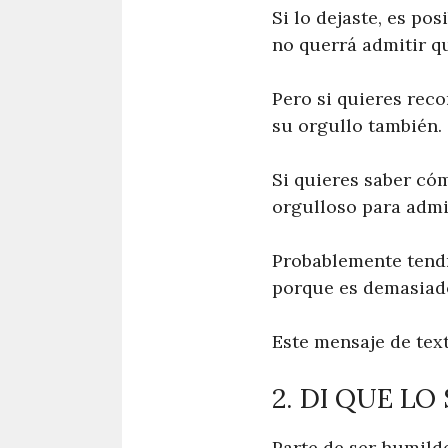
Si lo dejaste, es po
no querrá admitir qu
Pero si quieres rec
su orgullo también.
Si quieres saber có
orgulloso para admi
Probablemente tendr
porque es demasiado
Este mensaje de tex
2. DI QUE LO
Parte de ser humilde