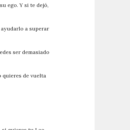
u ego. Y si te dejó,
 ayudarlo a superar
uedes ser demasiado
 quieres de vuelta
 si quieres tu Leo