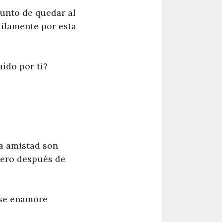
punto de quedar al
uilamente por esta
aído por ti?
la amistad son
cero después de
 se enamore