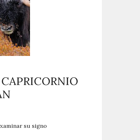
R CAPRICORNIO
AN
examinar su signo