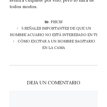
sentirá culpable por ello, pero lo hará de
todos modos.
CATEGORÍAS
PISCIS
5 SEÑALES IMPORTANTES DE QUE UN
HOMBRE ACUARIO NO ESTÁ INTERESADO EN TI
CÓMO EXCITAR A UN HOMBRE SAGITARIO
EN LA CAMA
DEJA UN COMENTARIO
Comentario