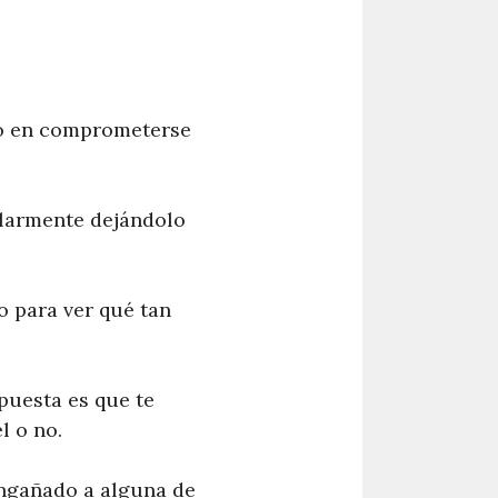
to en comprometerse
cularmente dejándolo
o para ver qué tan
puesta es que te
l o no.
engañado a alguna de